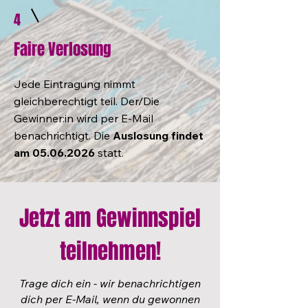
4
Faire Verlosung
Jede Eintragung nimmt
gleichberechtigt teil. Der/Die
Gewinner:in wird per E-Mail
benachrichtigt. Die
Auslosung findet
am
05.06.2026
statt.
Jetzt am Gewinnspiel
teilnehmen!
Trage dich ein - wir benachrichtigen
dich per E-Mail, wenn du gewonnen