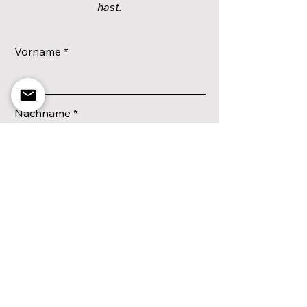
hast.
Vorname
Nachname
E-Mail-Adresse
Ich stimme zu, dass meine Daten zur
Durchführung des Gewinnspiels und für
den CrossFinca/BotL-Newsletter
verarbeitet werden. Die Teilnahme ist
freiwillig. Weitere Infos unter
Datenschutz
Anmelden