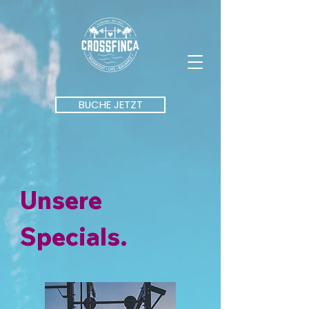
BUCHE JETZT
Unsere
Specials.